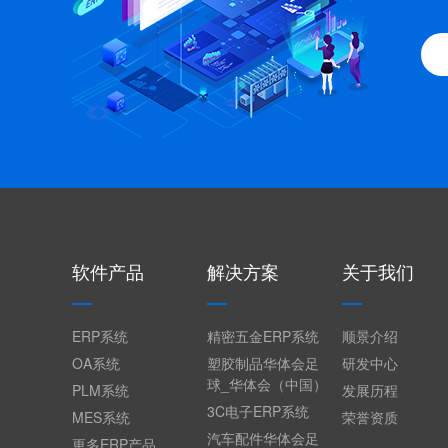
软件产品
解决方案
关于我们
ERP系统
精密五金ERP系统
顺景介绍
OA系统
塑胶制品华体会足
研发中心
球_华体会（中国）
PLM系统
发展历程
3C电子ERP系统
MES系统
荣誉资质
汽车配件华体会足
更多ERP产品