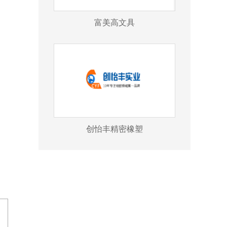
富美高文具
创怡丰精密橡塑