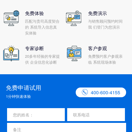
免费体验
免费演示
匹配与贵司高度契合
与销售顾问预约时间
的 系统导入信息真
我 们登门为您演示
实体验
专家诊断
客户参观
20多年经验的专家提
免费预约客户参观亲
供 企业信息化诊断
临 系统现场体验
免费申请试用

400-600-4155
1分钟快速体验