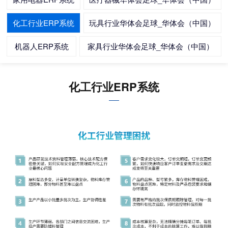
化工行业ERP系统
玩具行业华体会足球_华体会（中国）
机器人ERP系统
家具行业华体会足球_华体会（中国）
化工行业ERP系统