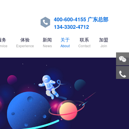
400-600-4155 广东总部

134-3302-4712
服务
体验
新闻
关于
联系
加盟
rvice
Experience
News
About
Contact
Join
关注
微信
服务
热线
回到
顶部