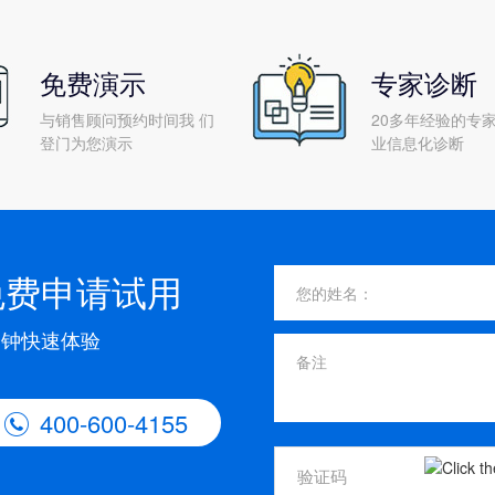
免费演示
专家诊断
与销售顾问预约时间我 们
20多年经验的专家
登门为您演示
业信息化诊断
免费申请试用
分钟快速体验
400-600-4155
