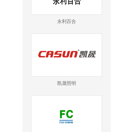
永利百合
凯晟照明