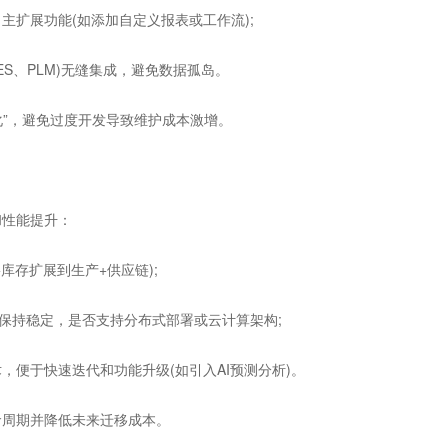
扩展功能(如添加自定义报表或工作流);
S、PLM)无缝集成，避免数据孤岛。
化”，避免过度开发导致维护成本激增。
性能提升：
存扩展到生产+供应链);
保持稳定，是否支持分布式部署或云计算架构;
便于快速迭代和功能升级(如引入AI预测分析)。
周期并降低未来迁移成本。