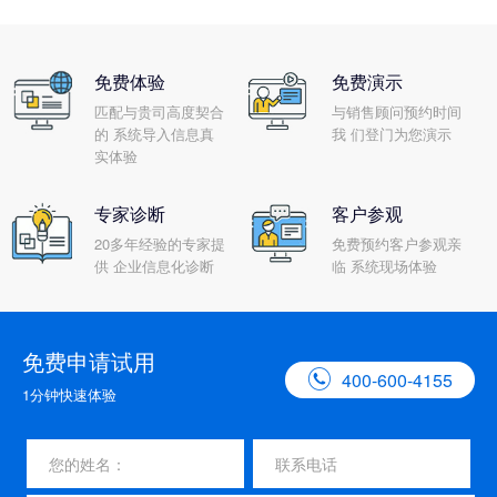
免费体验
免费演示
匹配与贵司高度契合
与销售顾问预约时间
的 系统导入信息真
我 们登门为您演示
实体验
专家诊断
客户参观
20多年经验的专家提
免费预约客户参观亲
供 企业信息化诊断
临 系统现场体验
免费申请试用

400-600-4155
1分钟快速体验