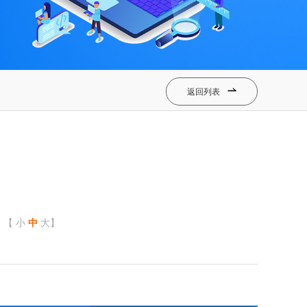
返回列表

【
小
中
大
】