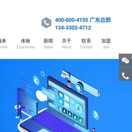
400-600-4155 广东总部

134-3302-4712
服务
体验
新闻
关于
联系
加盟
rvice
Experience
News
About
Contact
Join
关注
微信
服务
热线
回到
顶部